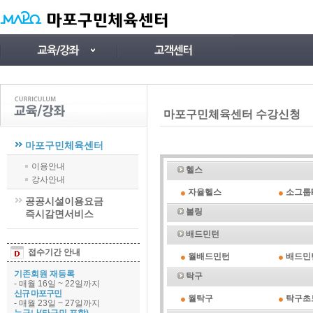
마포구민체육센터 수강신청
마포구민체육센터
이용안내
헬스
강사안내
자율헬스
소그룹P
공공시설이용요금
볼링
즉시감면서비스
배드민턴
접수기간 안내
월배드민턴
배드민
기존회원 재등록
탁구
- 매월 16일 ~ 22일까지
신규 마포구민
월탁구
탁구초
- 매월 23일 ~ 27일까지