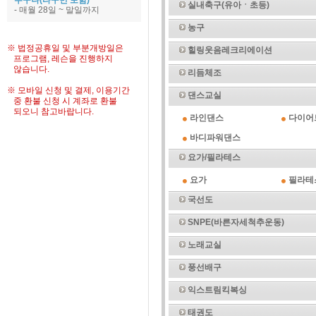
누구나(타구민 포함)
실내축구(유아ㆍ초등)
- 매월 28일 ~ 말일까지
농구
※ 법정공휴일 및 부분개방일은
힐링웃음레크리에이션
프로그램, 레슨을 진행하지
않습니다.
리듬체조
※ 모바일 신청 및 결제, 이용기간
댄스교실
중 환불 신청 시 계좌로 환불
되오니 참고바랍니다.
라인댄스
다이어
바디파워댄스
요가/필라테스
요가
필라테
국선도
SNPE(바른자세척추운동)
노래교실
풍선배구
익스트림킥복싱
태권도