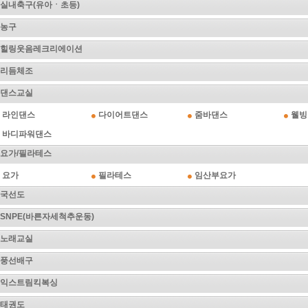
실내축구(유아ㆍ초등)
농구
힐링웃음레크리에이션
리듬체조
댄스교실
라인댄스
다이어트댄스
줌바댄스
웰빙
바디파워댄스
요가/필라테스
요가
필라테스
임산부요가
국선도
SNPE(바른자세척추운동)
노래교실
풍선배구
익스트림킥복싱
태권도