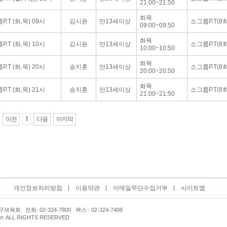
21:00~21:50
화목
.T (화,목) 09시
김시윤
만13세이상
소그룹P.T(8회
09:00~09:50
화목
.T (화,목) 10시
김시윤
만13세이상
소그룹P.T(8회
10:00~10:50
화목
.T (화,목) 20시
송지훈
만13세이상
소그룹P.T(8회
20:00~20:50
화목
.T (화,목) 21시
송지훈
만13세이상
소그룹P.T(8회
21:00~21:50
1
이전
다음
마지막
개인정보처리방침
이용약관
이메일무단수집거부
사이트맵
 전화: 02-324-7800 팩스 : 02-324-7408
er. ALL RIGHTS RESERVED
2237