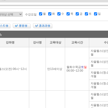
월
화
수
목
금
토
일
수강요일
스
강좌명
강사명
교육대상
교육시간
수
자율헬스(성인
월
자율헬스(성인
월
월화수목금
토
일
스(오전) 06시~12시
만13세이상
06:00~12:00
자율헬스(청소
개월
자율헬스(청소
개월
자율헬스(성인
월
자율헬스(성인