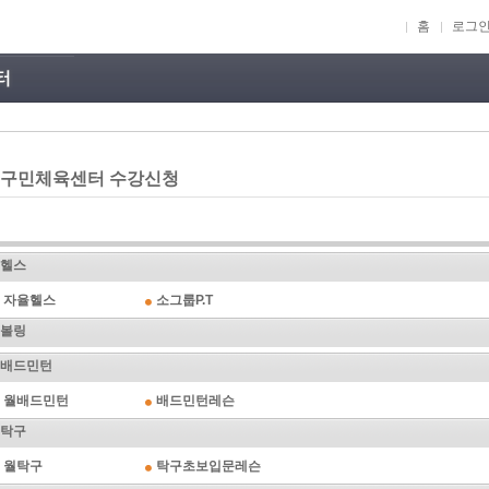
홈
로그
구민체육센터 수강신청
헬스
자율헬스
소그룹P.T
볼링
배드민턴
월배드민턴
배드민턴레슨
탁구
월탁구
탁구초보입문레슨