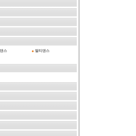
댄스
멀티댄스