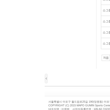
소그룹P
소그룹P
소그룹P
소그룹P
처음
서울특별시 마포구 월드컵로25길 190(망원동) 마포구체육회
COPYRIGHT (C) 2015 MAPO GUMIN Sports Cent
대표자명 : 이원범 사업자등록번호 : 105-82-7