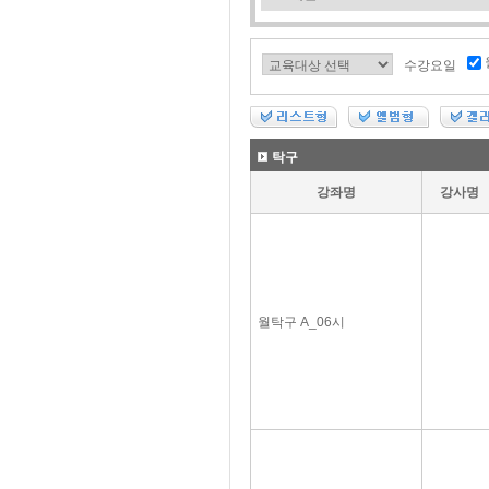
수강요일
탁구
강좌명
강사명
월탁구 A_06시