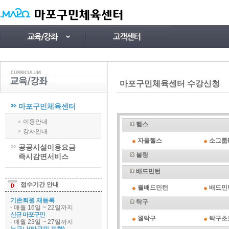
마포구민체육센터 수강신청
마포구민체육센터
이용안내
헬스
강사안내
자율헬스
소그룹P
공공시설이용요금
볼링
즉시감면서비스
배드민턴
접수기간 안내
월배드민턴
배드민
기존회원 재등록
탁구
- 매월 16일 ~ 22일까지
신규 마포구민
월탁구
탁구초
- 매월 23일 ~ 27일까지