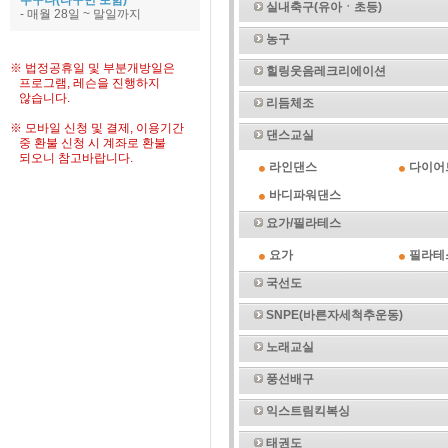
누구나(타구민 포함)
실내축구(유아ㆍ초등)
- 매월 28일 ~ 말일까지
농구
※ 법정공휴일 및 부분개방일은
힐링웃음레크리에이션
프로그램, 레슨을 진행하지
않습니다.
리듬체조
※ 모바일 신청 및 결제, 이용기간
댄스교실
중 환불 신청 시 계좌로 환불
되오니 참고바랍니다.
라인댄스
다이어
바디파워댄스
요가/필라테스
요가
필라테
국선도
SNPE(바른자세척추운동)
노래교실
풍선배구
익스트림킥복싱
태권도