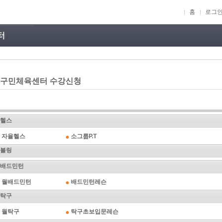
홈
로그
구민체육센터 수강신청
헬스
자율헬스
소그룹P.T
볼링
배드민턴
월배드민턴
배드민턴레슨
탁구
월탁구
탁구초보입문레슨