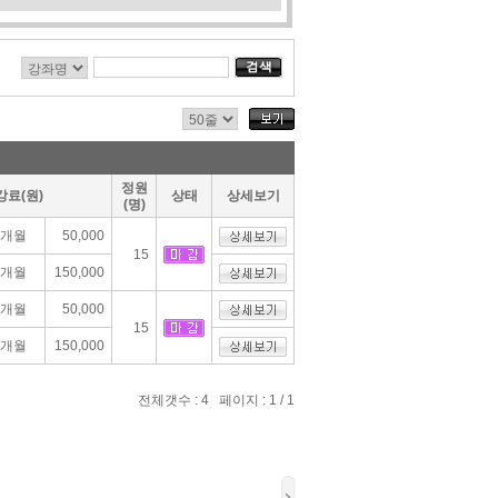
정원
강료(원)
상태
상세보기
(명)
1개월
50,000
15
3개월
150,000
1개월
50,000
15
3개월
150,000
전체갯수 : 4 페이지 : 1 / 1