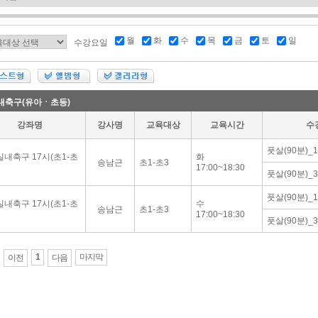
월
화
수
목
금
토
일
수강요일
내축구(유아ㆍ초등)
강좌명
강사명
교육대상
교육시간
수
풋살(90분)_
내축구 17시(초1-초
화
송남근
초1-초3
17:00~18:30
풋살(90분)_
풋살(90분)_
내축구 17시(초1-초
수
송남근
초1-초3
17:00~18:30
풋살(90분)_
1
마지막
이전
다음