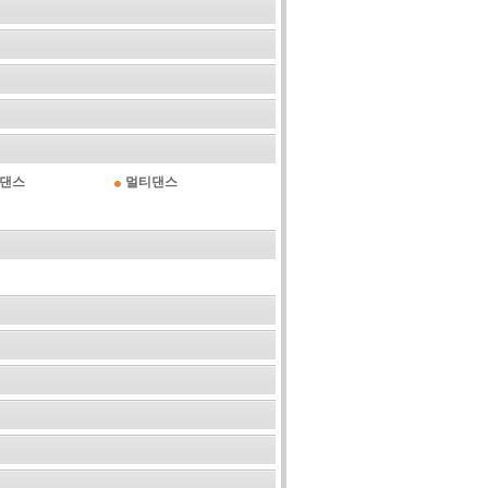
댄스
멀티댄스