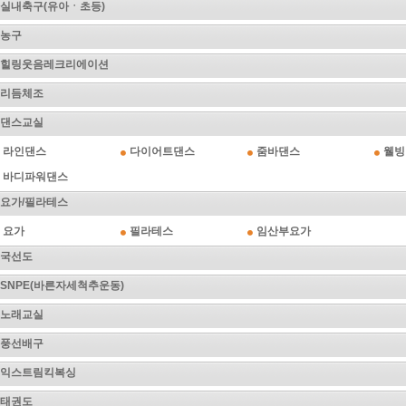
실내축구(유아ㆍ초등)
농구
힐링웃음레크리에이션
리듬체조
댄스교실
라인댄스
다이어트댄스
줌바댄스
웰빙
바디파워댄스
요가/필라테스
요가
필라테스
임산부요가
국선도
SNPE(바른자세척추운동)
노래교실
풍선배구
익스트림킥복싱
태권도