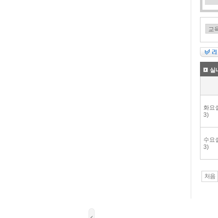
실
화요실
3)
수요실
3)
처음