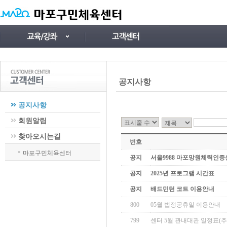
공지사항
공지사항
회원알림
찾아오시는길
번호
마포구민체육센터
공지
서울9988 마포망원체력인증센
공지
2025년 프로그램 시간표
공지
배드민턴 코트 이용안내
800
05월 법정공휴일 이용안내
799
센터 5월 관내대관 일정표(추