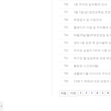
798
1층 주차장 일부통제 안내
797
5월 1일(금) 법정공휴일 운
796
회원접수 및 이용안내
795
홈페이지 이용 및 주차통제 
794
04월20일(월)부분운영일 및 0
793
센터 1층 정문 쪽 점자블럭 
792
주차장 승용차 5부제 시행 
791
탁구장 월,일일회원 정원 변
790
볼링장 시간표(4월)
789
생활폐기물 다이어트 우리모
788
2/4분기 체육관 대관 당첨자
1
2
3
4
5
6
처음
이전